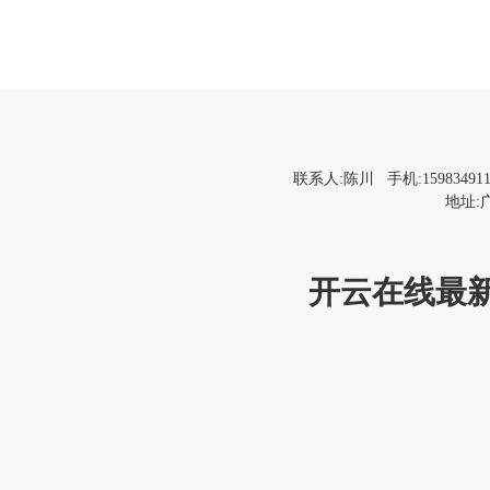
联系人:陈川 手机:15983491188
地址:广
开云在线最