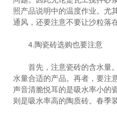
照产品说明中的温度作业。尤其
通风，还要注意不要让沙粒落
4.陶瓷砖选购也要注意
首先，注意瓷砖的含水量。
水量合适的产品。再者，要注
声音清脆悦耳的是吸水率小的
则是吸水率高的陶质砖。春季