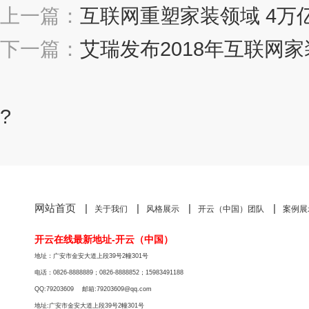
上一篇：
互联网重塑家装领域 4万
下一篇：
艾瑞发布2018年互联网
?
网站首页
|
|
|
|
关于我们
风格展示
开云（中国）团队
案例展
开云在线最新地址-开云（中国）
地址：广安市金安大道上段39号2幢301号
电话：0826-8888889；0826-8888852；15983491188
QQ:79203609 邮箱:79203609@qq.com
地址:广安市金安大道上段39号2幢301号