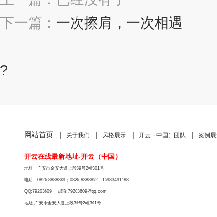
下一篇：
一次擦肩，一次相遇
?
网站首页
|
|
|
|
关于我们
风格展示
开云（中国）团队
案例展
开云在线最新地址-开云（中国）
地址：广安市金安大道上段39号2幢301号
电话：0826-8888889；0826-8888852；15983491188
QQ:79203609 邮箱:79203609@qq.com
地址:广安市金安大道上段39号2幢301号